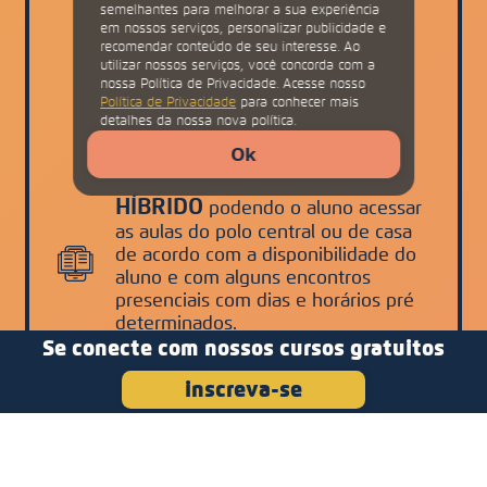
semelhantes para melhorar a sua experiência
em nossos serviços, personalizar publicidade e
recomendar conteúdo de seu interesse. Ao
utilizar nossos serviços, você concorda com a
nossa Política de Privacidade. Acesse nosso
Política de Privacidade
para conhecer mais
detalhes da nossa nova política.
Ok
HÍBRIDO
podendo o aluno acessar
as aulas do polo central ou de casa
de acordo com a disponibilidade do
aluno e com alguns encontros
presenciais com dias e horários pré
determinados.
Se conecte com nossos cursos gratuitos
inscreva-se